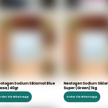
otogen Sodium Siklamat Blue
Neotogen Sodium Sikla
iasa) 40gr
Super (Green) 1kg
rder Via Whatsapp
Order Via Whatsapp