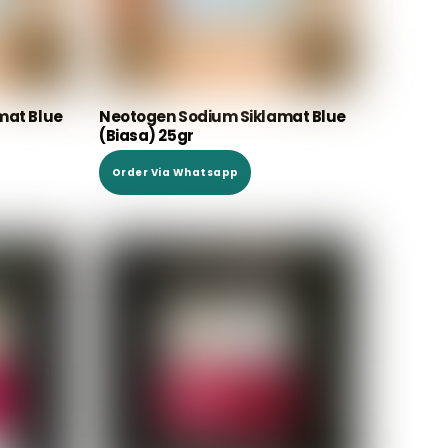
mat Blue
Neotogen Sodium Siklamat Blue
(Biasa) 25gr
Order Via Whatsapp