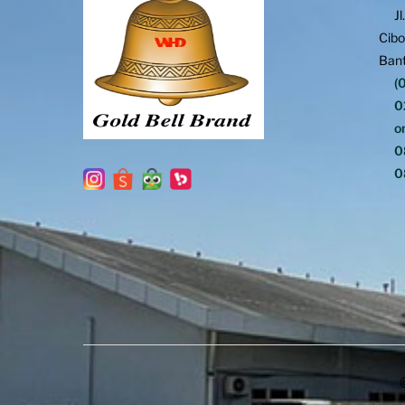
Jl
Cibo
Ban
(
0
on
0
0