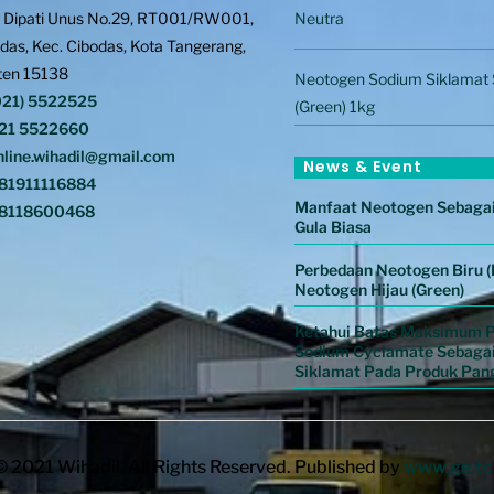
. Dipati Unus No.29, RT001/RW001,
Neutra
Top
das, Kec. Cibodas, Kota Tangerang,
ten 15138
Neotogen Sodium Siklamat 
021) 5522525
(Green) 1kg
21 5522660
line.wihadil@gmail.com
News & Event
81911116884
Manfaat Neotogen Sebagai
8118600468
Gula Biasa
Perbedaan Neotogen Biru (
Neotogen Hijau (Green)
Ketahui Batas Maksimum 
Sodium Cyclamate Sebaga
Siklamat Pada Produk Pan
© 2021 Wihadil. All Rights Reserved. Published by
www.ge.tc