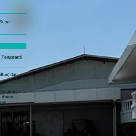
Super
 Pengganti
Blue) dan
Pemakaian
i Asam
gan