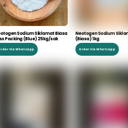
otogen Sodium Siklamat Biasa
Neotogen Sodium Sikla
ss Packing (Blue) 25kg/sak
(Biasa) 1kg
rder Via Whatsapp
Order Via Whatsapp