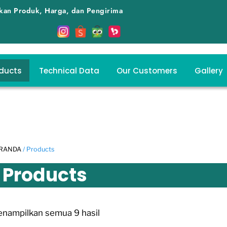
a, dan Pengiriman dengan Kualitas Terbaik - Kepuasan Anda Pri
ducts
Technical Data
Our Customers
Gallery
RANDA
/ Products
Products
nampilkan semua 9 hasil