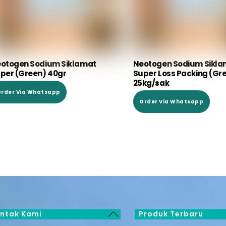
otogen Sodium Siklamat
Neotogen Sodium Sikla
per (Green) 40gr
Super Loss Packing (Gr
25kg/sak
rder Via Whatsapp
Order Via Whatsapp
Back
ntak Kami
Produk Terbaru
To