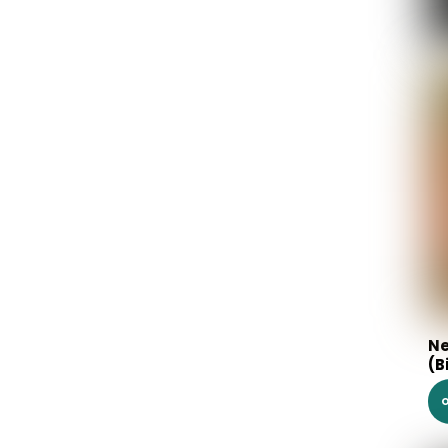
Ne
(B
O