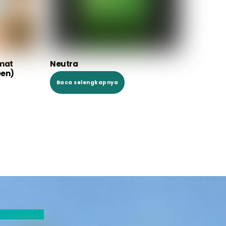
mat
Neutra
een)
Baca selengkapnya