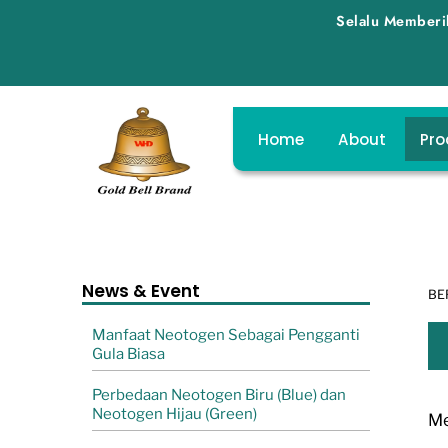
Skip
Selalu Memberikan Produk, Harg
to
content
Home
About
Pro
News & Event
BE
Manfaat Neotogen Sebagai Pengganti
Gula Biasa
Perbedaan Neotogen Biru (Blue) dan
Neotogen Hijau (Green)
Me