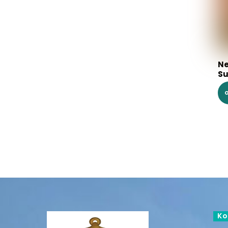
Ne
Su
O
Ko