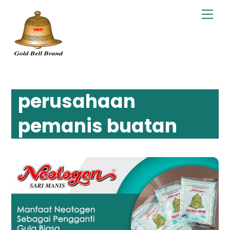
Skip
Men
to
content
perusahaan
pemanis buatan