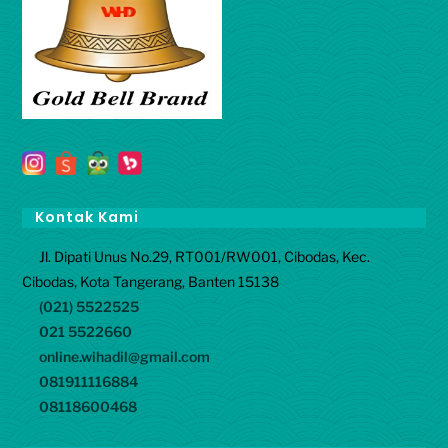
Kontak Kami
Jl. Dipati Unus No.29, RT001/RW001, Cibodas, Kec.
Cibodas, Kota Tangerang, Banten 15138
(021) 5522525
021 5522660
online.wihadil@gmail.com
081911116884
08118600468